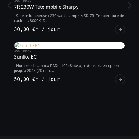
#SW10009
7R 230W Tête mobile Sharpy
- Source lumineuse : 230 watts, lampe MSD 7R- Température de
couleur : 8000K- D…
30,00 €* / jour
#SW10049
Sunlite EC
- Nombre de canaux DMX : 1024&nbsp;- extensible en option
jusqu'à 2048 (20 euro…
50,00 €* / jour