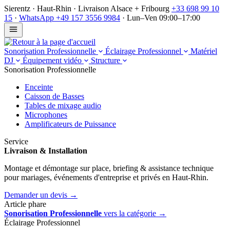
Sierentz · Haut-Rhin · Livraison Alsace + Fribourg
+33 698 99 10
15
·
WhatsApp +49 157 3556 9984
·
Lun–Ven 09:00–17:00
Sonorisation Professionnelle
Éclairage Professionnel
Matériel
DJ
Équipement vidéo
Structure
Sonorisation Professionnelle
Enceinte
Caisson de Basses
Tables de mixage audio
Microphones
Am­pli­fi­ca­teurs de Puis­sance
Service
Livraison & Installation
Montage et démontage sur place, briefing & assistance technique
pour mariages, événements d'entreprise et privés en Haut-Rhin.
Demander un devis →
Article phare
Sonorisation Professionnelle
vers la catégorie →
Éclairage Professionnel