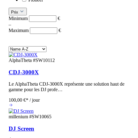
Prix
Minimum
€
–
Maximum
€
AlphaTheta
#SW10112
CDJ-3000X
Le AlphaTheta CDJ-3000X représente une solution haut de
gamme pour les DJ profe…
100,00 €* / jour
millenium
#SW10065
DJ Screen