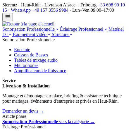
Sierentz · Haut-Rhin · Livraison Alsace + Fribourg
+33 698 99 10
15
·
WhatsApp +49 157 3556 9984
·
Lun–Ven 09:00–17:00
Sonorisation Professionnelle
Éclairage Professionnel
Matériel
DJ
Équipement vidéo
Structure
Sonorisation Professionnelle
Enceinte
Caisson de Basses
Tables de mixage audio
Microphones
Am­pli­fi­ca­teurs de Puis­sance
Service
Livraison & Installation
Montage et démontage sur place, briefing & assistance technique
pour mariages, événements d'entreprise et privés en Haut-Rhin.
Demander un devis →
Article phare
Sonorisation Professionnelle
vers la catégorie →
Éclairage Professionnel