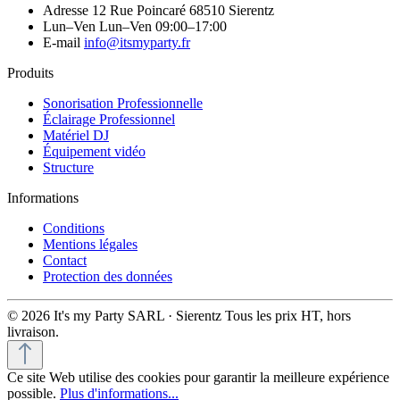
Adresse
12 Rue Poincaré 68510 Sierentz
Lun–Ven
Lun–Ven 09:00–17:00
E-mail
info@itsmyparty.fr
Produits
Sonorisation Professionnelle
Éclairage Professionnel
Matériel DJ
Équipement vidéo
Structure
Informations
Conditions
Mentions légales
Contact
Protection des données
© 2026 It's my Party SARL · Sierentz
Tous les prix HT, hors
livraison.
Ce site Web utilise des cookies pour garantir la meilleure expérience
possible.
Plus d'informations...