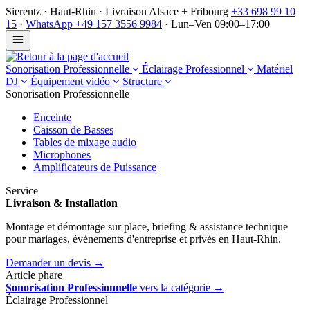
Sierentz · Haut-Rhin · Livraison Alsace + Fribourg
+33 698 99 10
15
·
WhatsApp +49 157 3556 9984
·
Lun–Ven 09:00–17:00
Sonorisation Professionnelle
Éclairage Professionnel
Matériel
DJ
Équipement vidéo
Structure
Sonorisation Professionnelle
Enceinte
Caisson de Basses
Tables de mixage audio
Microphones
Am­pli­fi­ca­teurs de Puis­sance
Service
Livraison & Installation
Montage et démontage sur place, briefing & assistance technique
pour mariages, événements d'entreprise et privés en Haut-Rhin.
Demander un devis →
Article phare
Sonorisation Professionnelle
vers la catégorie →
Éclairage Professionnel