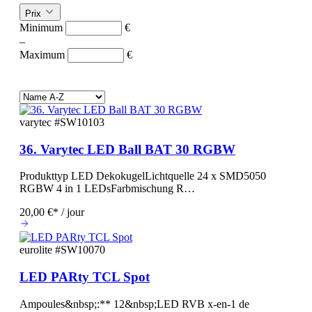
Prix
Minimum
€
–
Maximum
€
varytec
#SW10103
36. Varytec LED Ball BAT 30 RGBW
Produkttyp LED DekokugelLichtquelle 24 x SMD5050
RGBW 4 in 1 LEDsFarbmischung R…
20,00 €* / jour
eurolite
#SW10070
LED PARty TCL Spot
Ampoules&nbsp;:** 12&nbsp;LED RVB x-en-1 de