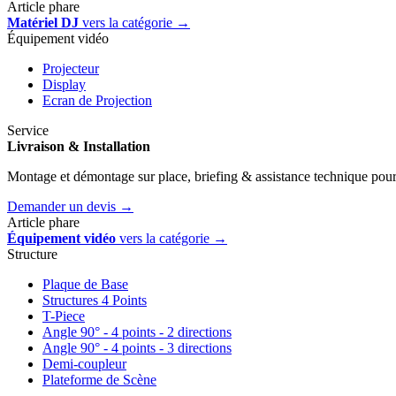
Article phare
Matériel DJ
vers la catégorie →
Équipement vidéo
Projecteur
Display
Ecran de Projection
Service
Livraison & Installation
Montage et démontage sur place, briefing & assistance technique pour
Demander un devis →
Article phare
Équipement vidéo
vers la catégorie →
Structure
Plaque de Base
Structures 4 Points
T-Piece
Angle 90° - 4 points - 2 directions
Angle 90° - 4 points - 3 directions
Demi-coupleur
Plateforme de Scène