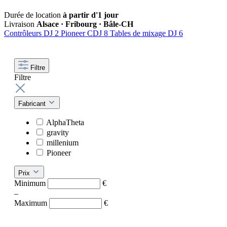
Durée de location
à partir d'1 jour
Livraison
Alsace · Fribourg · Bâle-CH
Contrôleurs DJ
2
Pioneer CDJ
8
Tables de mixage DJ
6
Filtre
Filtre
Fabricant
AlphaTheta
gravity
millenium
Pioneer
Prix
Minimum
€
–
Maximum
€