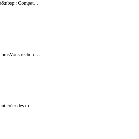
édia&nbsp;: Compat…
-LouisVous recherc…
tent créer des m…